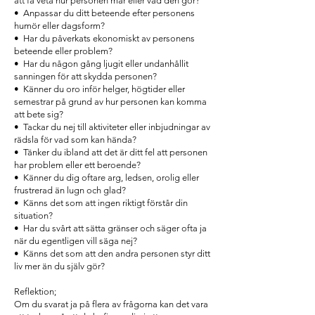
att få veta hur personen mår eller vad den gör?
• Anpassar du ditt beteende efter personens
humör eller dagsform?
• Har du påverkats ekonomiskt av personens
beteende eller problem?
• Har du någon gång ljugit eller undanhållit
sanningen för att skydda personen?
• Känner du oro inför helger, högtider eller
semestrar på grund av hur personen kan komma
att bete sig?
• Tackar du nej till aktiviteter eller inbjudningar av
rädsla för vad som kan hända?
• Tänker du ibland att det är ditt fel att personen
har problem eller ett beroende?
• Känner du dig oftare arg, ledsen, orolig eller
frustrerad än lugn och glad?
• Känns det som att ingen riktigt förstår din
situation?
• Har du svårt att sätta gränser och säger ofta ja
när du egentligen vill säga nej?
• Känns det som att den andra personen styr ditt
liv mer än du själv gör?
Reflektion;
Om du svarat ja på flera av frågorna kan det vara