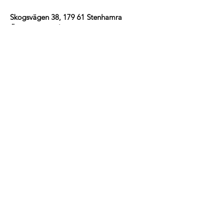
Skogsvägen 38, 179 61 Stenhamra
Öppettider: Mån - Sön 11-17
Buss 176: Stenhamra C
Ring/Smsa/maila för bokning:
070-233 71 73
massagehalsa462@gmail.com
Ej Onlinebokning
Swish:
123 543 9864
Bankgiro:
5691-3593
Prenumerera på vårt nyhetsbrev
E-post
Gå med